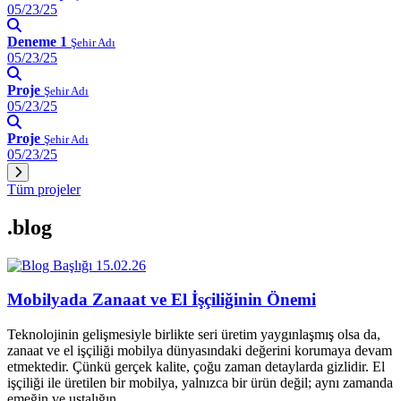
05/23/25
Deneme 1
Şehir Adı
05/23/25
Proje
Şehir Adı
05/23/25
Proje
Şehir Adı
05/23/25
Tüm projeler
.blog
15.02.26
Mobilyada Zanaat ve El İşçiliğinin Önemi
Teknolojinin gelişmesiyle birlikte seri üretim yaygınlaşmış olsa da,
zanaat ve el işçiliği mobilya dünyasındaki değerini korumaya devam
etmektedir. Çünkü gerçek kalite, çoğu zaman detaylarda gizlidir. El
işçiliği ile üretilen bir mobilya, yalnızca bir ürün değil; aynı zamanda
emeğin ve ustalığın…