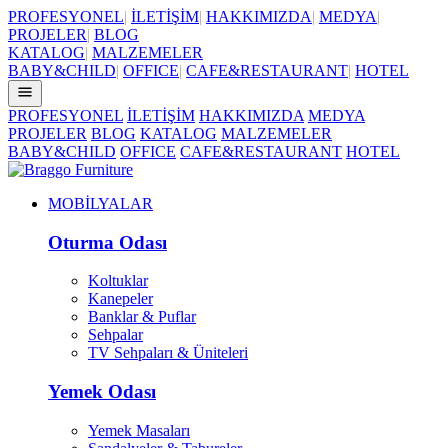
PROFESYONEL
|
İLETİŞİM
|
HAKKIMIZDA
|
MEDYA
|
PROJELER
|
BLOG
KATALOG
|
MALZEMELER
BABY&CHILD
|
OFFICE
|
CAFE&RESTAURANT
|
HOTEL
PROFESYONEL
İLETİŞİM
HAKKIMIZDA
MEDYA
PROJELER
BLOG
KATALOG
MALZEMELER
BABY&CHILD
OFFICE
CAFE&RESTAURANT
HOTEL
MOBİLYALAR
Oturma Odası
Koltuklar
Kanepeler
Banklar & Puflar
Sehpalar
TV Sehpaları & Üniteleri
Yemek Odası
Yemek Masaları