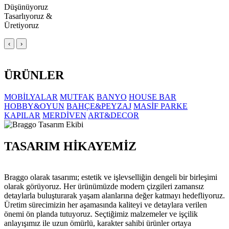
Düşünüyoruz
Tasarlıyoruz &
Üretiyoruz
‹
›
ÜRÜNLER
MOBİLYALAR
MUTFAK
BANYO
HOUSE BAR
HOBBY&OYUN
BAHÇE&PEYZAJ
MASİF PARKE
KAPILAR
MERDİVEN
ART&DECOR
TASARIM HİKAYEMİZ
Braggo olarak tasarımı; estetik ve işlevselliğin dengeli bir birleşimi
olarak görüyoruz. Her ürünümüzde modern çizgileri zamansız
detaylarla buluşturarak yaşam alanlarına değer katmayı hedefliyoruz.
Üretim sürecimizin her aşamasında kaliteyi ve detaylara verilen
önemi ön planda tutuyoruz. Seçtiğimiz malzemeler ve işçilik
anlayışımız ile uzun ömürlü, karakter sahibi ürünler ortaya