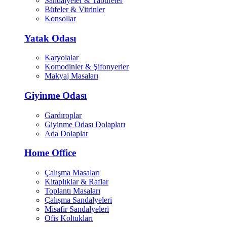
Sandalyeler & Tabureler
Büfeler & Vitrinler
Konsollar
Yatak Odası
Karyolalar
Komodinler & Şifonyerler
Makyaj Masaları
Giyinme Odası
Gardıroplar
Giyinme Odası Dolapları
Ada Dolaplar
Home Office
Çalışma Masaları
Kitaplıklar & Raflar
Toplantı Masaları
Çalışma Sandalyeleri
Misafir Sandalyeleri
Ofis Koltukları