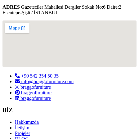
ADRES
Gazeteciler Mahallesi Dergiler Sokak No:6 Daire:2
Esentepe-Şişli / İSTANBUL
+90 542 354 50 35
info@braggofurniture.com
braggofurniture
braggofurniture
braggofurniture
BİZ
Hakkımızda
İletişim
Projeler
BLOG