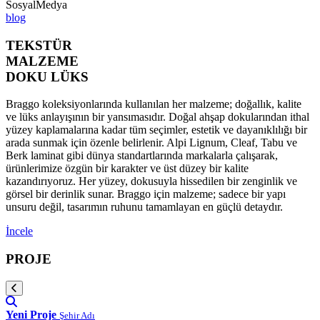
SosyalMedya
blog
TEKSTÜR
MALZEME
DOKU LÜKS
Braggo koleksiyonlarında kullanılan her malzeme; doğallık, kalite
ve lüks anlayışının bir yansımasıdır. Doğal ahşap dokularından ithal
yüzey kaplamalarına kadar tüm seçimler, estetik ve dayanıklılığı bir
arada sunmak için özenle belirlenir. Alpi Lignum, Cleaf, Tabu ve
Berk laminat gibi dünya standartlarında markalarla çalışarak,
ürünlerimize özgün bir karakter ve üst düzey bir kalite
kazandırıyoruz. Her yüzey, dokusuyla hissedilen bir zenginlik ve
görsel bir derinlik sunar. Braggo için malzeme; sadece bir yapı
unsuru değil, tasarımın ruhunu tamamlayan en güçlü detaydır.
İncele
PROJE
Yeni Proje
Şehir Adı