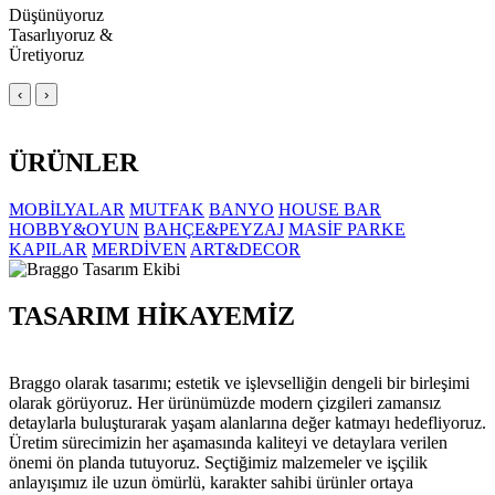
Düşünüyoruz
Tasarlıyoruz &
Üretiyoruz
‹
›
ÜRÜNLER
MOBİLYALAR
MUTFAK
BANYO
HOUSE BAR
HOBBY&OYUN
BAHÇE&PEYZAJ
MASİF PARKE
KAPILAR
MERDİVEN
ART&DECOR
TASARIM HİKAYEMİZ
Braggo olarak tasarımı; estetik ve işlevselliğin dengeli bir birleşimi
olarak görüyoruz. Her ürünümüzde modern çizgileri zamansız
detaylarla buluşturarak yaşam alanlarına değer katmayı hedefliyoruz.
Üretim sürecimizin her aşamasında kaliteyi ve detaylara verilen
önemi ön planda tutuyoruz. Seçtiğimiz malzemeler ve işçilik
anlayışımız ile uzun ömürlü, karakter sahibi ürünler ortaya