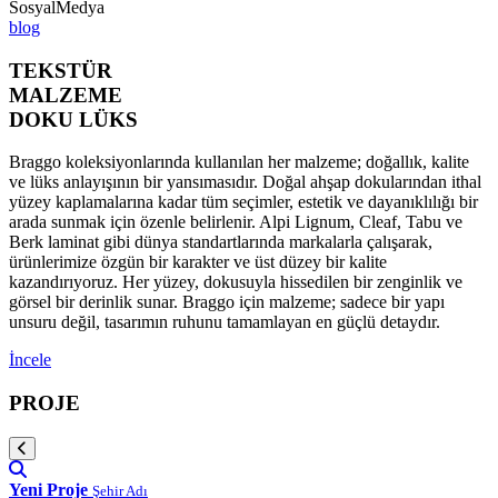
SosyalMedya
blog
TEKSTÜR
MALZEME
DOKU LÜKS
Braggo koleksiyonlarında kullanılan her malzeme; doğallık, kalite
ve lüks anlayışının bir yansımasıdır. Doğal ahşap dokularından ithal
yüzey kaplamalarına kadar tüm seçimler, estetik ve dayanıklılığı bir
arada sunmak için özenle belirlenir. Alpi Lignum, Cleaf, Tabu ve
Berk laminat gibi dünya standartlarında markalarla çalışarak,
ürünlerimize özgün bir karakter ve üst düzey bir kalite
kazandırıyoruz. Her yüzey, dokusuyla hissedilen bir zenginlik ve
görsel bir derinlik sunar. Braggo için malzeme; sadece bir yapı
unsuru değil, tasarımın ruhunu tamamlayan en güçlü detaydır.
İncele
PROJE
Yeni Proje
Şehir Adı