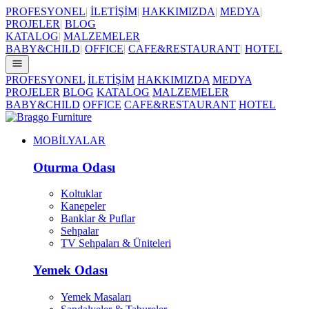
PROFESYONEL
|
İLETİŞİM
|
HAKKIMIZDA
|
MEDYA
|
PROJELER
|
BLOG
KATALOG
|
MALZEMELER
BABY&CHILD
|
OFFICE
|
CAFE&RESTAURANT
|
HOTEL
PROFESYONEL
İLETİŞİM
HAKKIMIZDA
MEDYA
PROJELER
BLOG
KATALOG
MALZEMELER
BABY&CHILD
OFFICE
CAFE&RESTAURANT
HOTEL
MOBİLYALAR
Oturma Odası
Koltuklar
Kanepeler
Banklar & Puflar
Sehpalar
TV Sehpaları & Üniteleri
Yemek Odası
Yemek Masaları