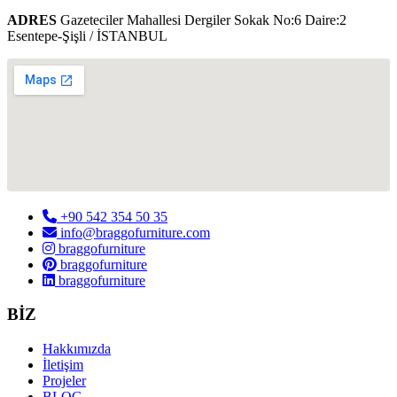
ADRES
Gazeteciler Mahallesi Dergiler Sokak No:6 Daire:2
Esentepe-Şişli / İSTANBUL
+90 542 354 50 35
info@braggofurniture.com
braggofurniture
braggofurniture
braggofurniture
BİZ
Hakkımızda
İletişim
Projeler
BLOG