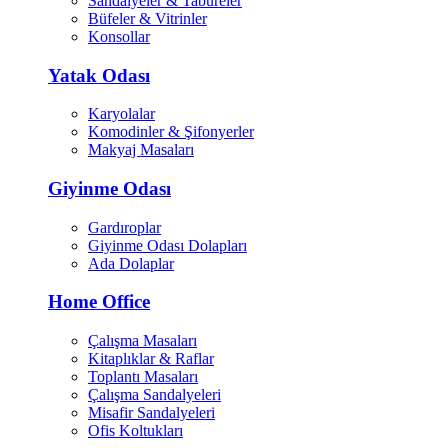
Sandalyeler & Tabureler
Büfeler & Vitrinler
Konsollar
Yatak Odası
Karyolalar
Komodinler & Şifonyerler
Makyaj Masaları
Giyinme Odası
Gardıroplar
Giyinme Odası Dolapları
Ada Dolaplar
Home Office
Çalışma Masaları
Kitaplıklar & Raflar
Toplantı Masaları
Çalışma Sandalyeleri
Misafir Sandalyeleri
Ofis Koltukları