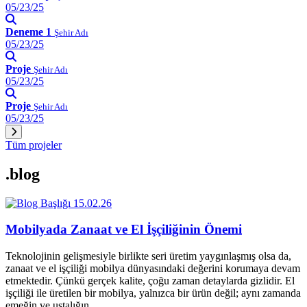
05/23/25
Deneme 1
Şehir Adı
05/23/25
Proje
Şehir Adı
05/23/25
Proje
Şehir Adı
05/23/25
Tüm projeler
.blog
15.02.26
Mobilyada Zanaat ve El İşçiliğinin Önemi
Teknolojinin gelişmesiyle birlikte seri üretim yaygınlaşmış olsa da,
zanaat ve el işçiliği mobilya dünyasındaki değerini korumaya devam
etmektedir. Çünkü gerçek kalite, çoğu zaman detaylarda gizlidir. El
işçiliği ile üretilen bir mobilya, yalnızca bir ürün değil; aynı zamanda
emeğin ve ustalığın…