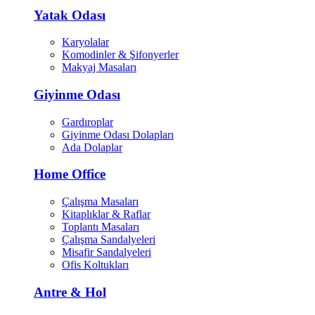
Yatak Odası
Karyolalar
Komodinler & Şifonyerler
Makyaj Masaları
Giyinme Odası
Gardıroplar
Giyinme Odası Dolapları
Ada Dolaplar
Home Office
Çalışma Masaları
Kitaplıklar & Raflar
Toplantı Masaları
Çalışma Sandalyeleri
Misafir Sandalyeleri
Ofis Koltukları
Antre & Hol