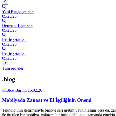
Yeni Proje
Şehir Adı
05/23/25
Deneme 1
Şehir Adı
05/23/25
Proje
Şehir Adı
05/23/25
Proje
Şehir Adı
05/23/25
Tüm projeler
.blog
15.02.26
Mobilyada Zanaat ve El İşçiliğinin Önemi
Teknolojinin gelişmesiyle birlikte seri üretim yaygınlaşmış olsa da, z
ile üretilen bir mobilya, yalnızca bir ürün değil; aynı zamanda emeğin