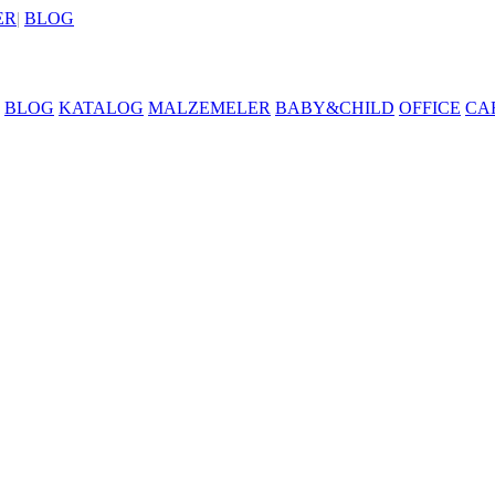
ER
|
BLOG
BLOG
KATALOG
MALZEMELER
BABY&CHILD
OFFICE
CA