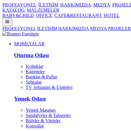
PROFESYONEL
|
İLETİŞİM
|
HAKKIMIZDA
|
MEDYA
|
PROJEL
KATALOG
|
MALZEMELER
BABY&CHILD
|
OFFICE
|
CAFE&RESTAURANT
|
HOTEL
PROFESYONEL
İLETİŞİM
HAKKIMIZDA
MEDYA
PROJELER
MOBİLYALAR
Oturma Odası
Koltuklar
Kanepeler
Banklar & Puflar
Sehpalar
TV Sehpaları & Üniteleri
Yemek Odası
Yemek Masaları
Sandalyeler & Tabureler
Büfeler & Vitrinler
Konsollar