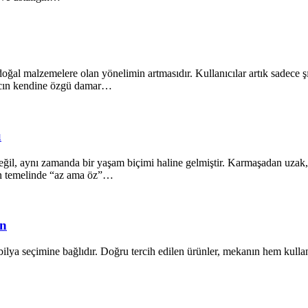
oğal malzemelere olan yönelimin artmasıdır. Kullanıcılar artık sadece ş
ğacın kendine özgü damar…
ü
il, aynı zamanda bir yaşam biçimi haline gelmiştir. Karmaşadan uzak, s
ın temelinde “az ama öz”…
ün
lya seçimine bağlıdır. Doğru tercih edilen ürünler, mekanın hem kullanı