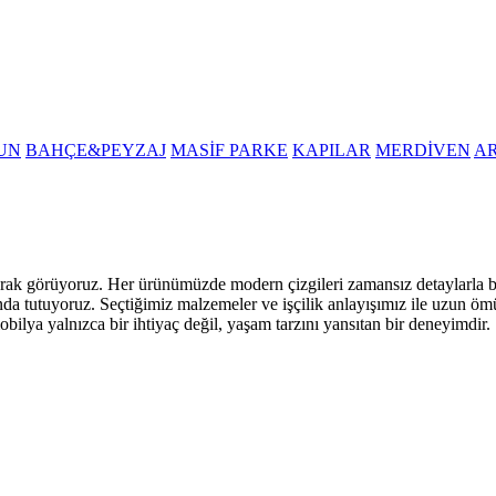
UN
BAHÇE&PEYZAJ
MASİF PARKE
KAPILAR
MERDİVEN
A
i olarak görüyoruz. Her ürünümüzde modern çizgileri zamansız detaylarla
nda tutuyoruz. Seçtiğimiz malzemeler ve işçilik anlayışımız ile uzun öm
obilya yalnızca bir ihtiyaç değil, yaşam tarzını yansıtan bir deneyimdir.