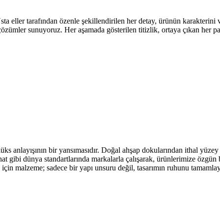
eller tarafından özenle şekillendirilen her detay, ürünün karakterini ve 
 çözümler sunuyoruz. Her aşamada gösterilen titizlik, ortaya çıkan her 
üks anlayışının bir yansımasıdır. Doğal ahşap dokularından ithal yüzey 
t gibi dünya standartlarında markalarla çalışarak, ürünlerimize özgün b
go için malzeme; sadece bir yapı unsuru değil, tasarımın ruhunu tamamla