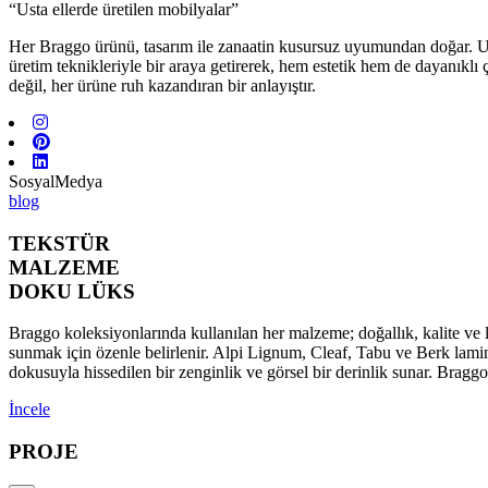
“Usta ellerde üretilen mobilyalar”
Her Braggo ürünü, tasarım ile zanaatin kusursuz uyumundan doğar. Usta 
üretim teknikleriyle bir araya getirerek, hem estetik hem de dayanıklı
değil, her ürüne ruh kazandıran bir anlayıştır.
SosyalMedya
blog
TEKSTÜR
MALZEME
DOKU LÜKS
Braggo koleksiyonlarında kullanılan her malzeme; doğallık, kalite ve l
sunmak için özenle belirlenir. Alpi Lignum, Cleaf, Tabu ve Berk lamina
dokusuyla hissedilen bir zenginlik ve görsel bir derinlik sunar. Brag
İncele
PROJE