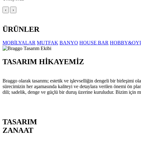
‹
›
ÜRÜNLER
MOBİLYALAR
MUTFAK
BANYO
HOUSE BAR
HOBBY&OY
TASARIM HİKAYEMİZ
Braggo olarak tasarımı; estetik ve işlevselliğin dengeli bir birleşim
sürecimizin her aşamasında kaliteyi ve detaylara verilen önemi ön pla
dili; sadelik, denge ve güçlü bir duruş üzerine kuruludur. Bizim için m
TASARIM
ZANAAT