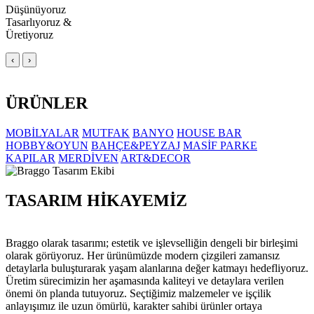
Düşünüyoruz
Tasarlıyoruz &
Üretiyoruz
‹
›
ÜRÜNLER
MOBİLYALAR
MUTFAK
BANYO
HOUSE BAR
HOBBY&OYUN
BAHÇE&PEYZAJ
MASİF PARKE
KAPILAR
MERDİVEN
ART&DECOR
TASARIM HİKAYEMİZ
Braggo olarak tasarımı; estetik ve işlevselliğin dengeli bir birleşimi
olarak görüyoruz. Her ürünümüzde modern çizgileri zamansız
detaylarla buluşturarak yaşam alanlarına değer katmayı hedefliyoruz.
Üretim sürecimizin her aşamasında kaliteyi ve detaylara verilen
önemi ön planda tutuyoruz. Seçtiğimiz malzemeler ve işçilik
anlayışımız ile uzun ömürlü, karakter sahibi ürünler ortaya