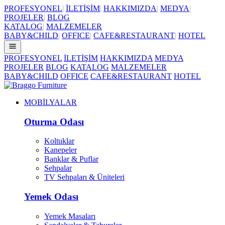
PROFESYONEL
|
İLETİŞİM
|
HAKKIMIZDA
|
MEDYA
|
PROJELER
|
BLOG
KATALOG
|
MALZEMELER
BABY&CHILD
|
OFFICE
|
CAFE&RESTAURANT
|
HOTEL
PROFESYONEL
İLETİŞİM
HAKKIMIZDA
MEDYA
PROJELER
BLOG
KATALOG
MALZEMELER
BABY&CHILD
OFFICE
CAFE&RESTAURANT
HOTEL
MOBİLYALAR
Oturma Odası
Koltuklar
Kanepeler
Banklar & Puflar
Sehpalar
TV Sehpaları & Üniteleri
Yemek Odası
Yemek Masaları