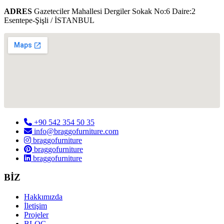
ADRES
Gazeteciler Mahallesi Dergiler Sokak No:6 Daire:2
Esentepe-Şişli / İSTANBUL
+90 542 354 50 35
info@braggofurniture.com
braggofurniture
braggofurniture
braggofurniture
BİZ
Hakkımızda
İletişim
Projeler
BLOG