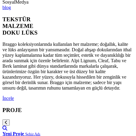
SosyalMedya
blog
TEKSTÜR
MALZEME
DOKU LÜKS
Braggo koleksiyonlarında kullanılan her malzeme; doğallık, kalite
ve lüks anlayışının bir yansımasıdır. Doğal ahşap dokularından ithal
yüzey kaplamalarına kadar tüm seçimler, estetik ve dayanıklılığı bir
arada sunmak için özenle belirlenir. Alpi Lignum, Cleaf, Tabu ve
Berk laminat gibi dünya standartlarında markalarla çalışarak,
ürünlerimize özgün bir karakter ve üst düzey bir kalite
kazandırıyoruz. Her yüzey, dokusuyla hissedilen bir zenginlik ve
görsel bir derinlik sunar. Braggo için malzeme; sadece bir yapı
unsuru değil, tasarımın ruhunu tamamlayan en güçlü detaydır.
İncele
PROJE
Yeni Proje
Şehir Adı