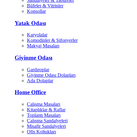
Sandalyeler & Tabureler
Büfeler & Vitrinler
Konsollar
Yatak Odası
Karyolalar
Komodinler & Şifonyerler
Makyaj Masaları
Giyinme Odası
Gardıroplar
Giyinme Odası Dolapları
Ada Dolaplar
Home Office
Çalışma Masaları
Kitaplıklar & Raflar
Toplantı Masaları
Çalışma Sandalyeleri
Misafir Sandalyeleri
Ofis Koltukları