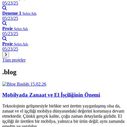
05/23/25
Deneme 1
Şehir Adı
05/23/25
Proje
Şehir Adı
05/23/25
Proje
Şehir Adı
05/23/25
Tüm projeler
.blog
15.02.26
Mobilyada Zanaat ve El İşçiliğinin Önemi
Teknolojinin gelişmesiyle birlikte seri üretim yaygınlaşmış olsa da,
zanaat ve el işçiliği mobilya dünyasındaki değerini korumaya devam
etmektedir. Çünkü gerçek kalite, çoğu zaman detaylarda gizlidir. El
işçiliği ile üretilen bir mobilya, yalnızca bir ürün değil; aynı zamanda
emeğin ve ustalığın…