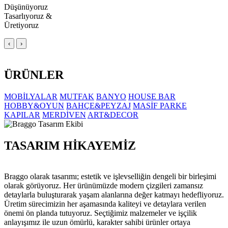
Düşünüyoruz
Tasarlıyoruz &
Üretiyoruz
‹
›
ÜRÜNLER
MOBİLYALAR
MUTFAK
BANYO
HOUSE BAR
HOBBY&OYUN
BAHÇE&PEYZAJ
MASİF PARKE
KAPILAR
MERDİVEN
ART&DECOR
TASARIM HİKAYEMİZ
Braggo olarak tasarımı; estetik ve işlevselliğin dengeli bir birleşimi
olarak görüyoruz. Her ürünümüzde modern çizgileri zamansız
detaylarla buluşturarak yaşam alanlarına değer katmayı hedefliyoruz.
Üretim sürecimizin her aşamasında kaliteyi ve detaylara verilen
önemi ön planda tutuyoruz. Seçtiğimiz malzemeler ve işçilik
anlayışımız ile uzun ömürlü, karakter sahibi ürünler ortaya