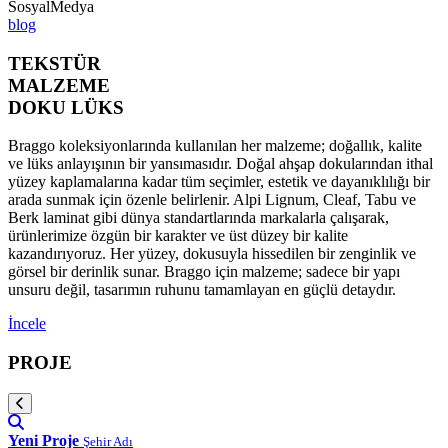
SosyalMedya
blog
TEKSTÜR
MALZEME
DOKU LÜKS
Braggo koleksiyonlarında kullanılan her malzeme; doğallık, kalite
ve lüks anlayışının bir yansımasıdır. Doğal ahşap dokularından ithal
yüzey kaplamalarına kadar tüm seçimler, estetik ve dayanıklılığı bir
arada sunmak için özenle belirlenir. Alpi Lignum, Cleaf, Tabu ve
Berk laminat gibi dünya standartlarında markalarla çalışarak,
ürünlerimize özgün bir karakter ve üst düzey bir kalite
kazandırıyoruz. Her yüzey, dokusuyla hissedilen bir zenginlik ve
görsel bir derinlik sunar. Braggo için malzeme; sadece bir yapı
unsuru değil, tasarımın ruhunu tamamlayan en güçlü detaydır.
İncele
PROJE
Yeni Proje
Şehir Adı