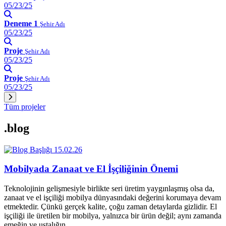
05/23/25
Deneme 1
Şehir Adı
05/23/25
Proje
Şehir Adı
05/23/25
Proje
Şehir Adı
05/23/25
Tüm projeler
.blog
15.02.26
Mobilyada Zanaat ve El İşçiliğinin Önemi
Teknolojinin gelişmesiyle birlikte seri üretim yaygınlaşmış olsa da,
zanaat ve el işçiliği mobilya dünyasındaki değerini korumaya devam
etmektedir. Çünkü gerçek kalite, çoğu zaman detaylarda gizlidir. El
işçiliği ile üretilen bir mobilya, yalnızca bir ürün değil; aynı zamanda
emeğin ve ustalığın…