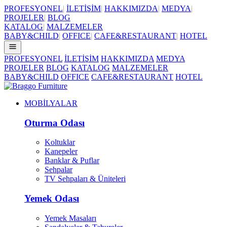
PROFESYONEL
|
İLETİŞİM
|
HAKKIMIZDA
|
MEDYA
|
PROJELER
|
BLOG
KATALOG
|
MALZEMELER
BABY&CHILD
|
OFFICE
|
CAFE&RESTAURANT
|
HOTEL
PROFESYONEL
İLETİŞİM
HAKKIMIZDA
MEDYA
PROJELER
BLOG
KATALOG
MALZEMELER
BABY&CHILD
OFFICE
CAFE&RESTAURANT
HOTEL
MOBİLYALAR
Oturma Odası
Koltuklar
Kanepeler
Banklar & Puflar
Sehpalar
TV Sehpaları & Üniteleri
Yemek Odası
Yemek Masaları