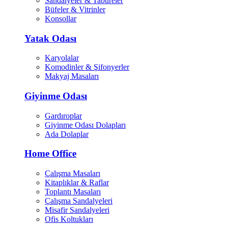
Sandalyeler & Tabureler
Büfeler & Vitrinler
Konsollar
Yatak Odası
Karyolalar
Komodinler & Şifonyerler
Makyaj Masaları
Giyinme Odası
Gardıroplar
Giyinme Odası Dolapları
Ada Dolaplar
Home Office
Çalışma Masaları
Kitaplıklar & Raflar
Toplantı Masaları
Çalışma Sandalyeleri
Misafir Sandalyeleri
Ofis Koltukları