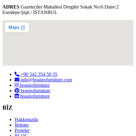
ADRES
Gazeteciler Mahallesi Dergiler Sokak No:6 Daire:2
Esentepe-Şişli / İSTANBUL
+90 542 354 50 35
info@braggofurniture.com
braggofurniture
braggofurniture
braggofurniture
BİZ
Hakkımızda
İletişim
Projeler
BLOG