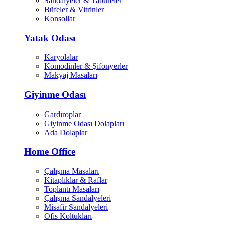
Sandalyeler & Tabureler
Büfeler & Vitrinler
Konsollar
Yatak Odası
Karyolalar
Komodinler & Şifonyerler
Makyaj Masaları
Giyinme Odası
Gardıroplar
Giyinme Odası Dolapları
Ada Dolaplar
Home Office
Çalışma Masaları
Kitaplıklar & Raflar
Toplantı Masaları
Çalışma Sandalyeleri
Misafir Sandalyeleri
Ofis Koltukları