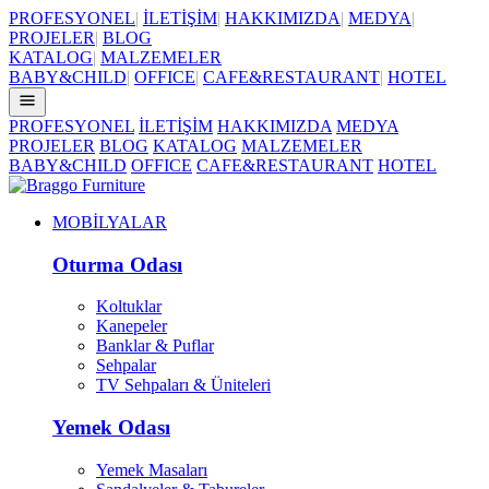
PROFESYONEL
|
İLETİŞİM
|
HAKKIMIZDA
|
MEDYA
|
PROJELER
|
BLOG
KATALOG
|
MALZEMELER
BABY&CHILD
|
OFFICE
|
CAFE&RESTAURANT
|
HOTEL
PROFESYONEL
İLETİŞİM
HAKKIMIZDA
MEDYA
PROJELER
BLOG
KATALOG
MALZEMELER
BABY&CHILD
OFFICE
CAFE&RESTAURANT
HOTEL
MOBİLYALAR
Oturma Odası
Koltuklar
Kanepeler
Banklar & Puflar
Sehpalar
TV Sehpaları & Üniteleri
Yemek Odası
Yemek Masaları