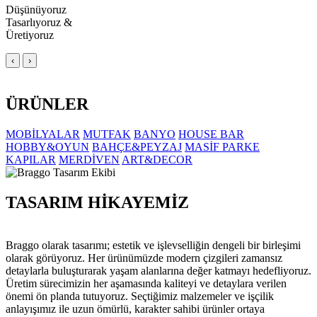
Düşünüyoruz
Tasarlıyoruz &
Üretiyoruz
‹
›
ÜRÜNLER
MOBİLYALAR
MUTFAK
BANYO
HOUSE BAR
HOBBY&OYUN
BAHÇE&PEYZAJ
MASİF PARKE
KAPILAR
MERDİVEN
ART&DECOR
TASARIM HİKAYEMİZ
Braggo olarak tasarımı; estetik ve işlevselliğin dengeli bir birleşimi
olarak görüyoruz. Her ürünümüzde modern çizgileri zamansız
detaylarla buluşturarak yaşam alanlarına değer katmayı hedefliyoruz.
Üretim sürecimizin her aşamasında kaliteyi ve detaylara verilen
önemi ön planda tutuyoruz. Seçtiğimiz malzemeler ve işçilik
anlayışımız ile uzun ömürlü, karakter sahibi ürünler ortaya