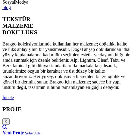
SosyalMedya
blog
TEKSTÜR
MALZEME
DOKU LÜKS
Braggo koleksiyonlarında kullanılan her malzeme; doğallık, kalite
ve lüks anlayışının bir yansımasıdır. Doğal ahşap dokularından ithal
yüzey kaplamalarına kadar tüm seçimler, estetik ve dayanıklılığı bir
arada sunmak için özenle belirlenir. Alpi Lignum, Cleaf, Tabu ve
Berk laminat gibi dünya standartlarında markalarla çalışarak,
ürünlerimize özgün bir karakter ve üst düzey bir kalite
kazandırıyoruz. Her yüzey, dokusuyla hissedilen bir zenginlik ve
görsel bir derinlik sunar. Braggo için malzeme; sadece bir yapı
unsuru değil, tasarımın ruhunu tamamlayan en güçlü detaydır.
İncele
PROJE
Yeni Proje
Şehir Adı