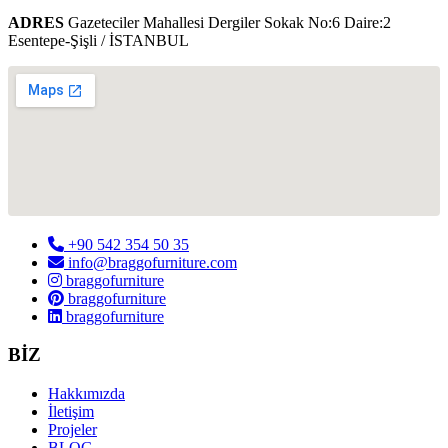
ADRES
Gazeteciler Mahallesi Dergiler Sokak No:6 Daire:2
Esentepe-Şişli / İSTANBUL
+90 542 354 50 35
info@braggofurniture.com
braggofurniture
braggofurniture
braggofurniture
BİZ
Hakkımızda
İletişim
Projeler
BLOG