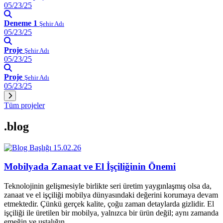
05/23/25
Deneme 1
Şehir Adı
05/23/25
Proje
Şehir Adı
05/23/25
Proje
Şehir Adı
05/23/25
Tüm projeler
.blog
15.02.26
Mobilyada Zanaat ve El İşçiliğinin Önemi
Teknolojinin gelişmesiyle birlikte seri üretim yaygınlaşmış olsa da,
zanaat ve el işçiliği mobilya dünyasındaki değerini korumaya devam
etmektedir. Çünkü gerçek kalite, çoğu zaman detaylarda gizlidir. El
işçiliği ile üretilen bir mobilya, yalnızca bir ürün değil; aynı zamanda
emeğin ve ustalığın…