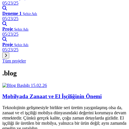
05/23/25
Deneme 1
Şehir Adı
05/23/25
Proje
Şehir Adı
05/23/25
Proje
Şehir Adı
05/23/25
Tüm projeler
.blog
15.02.26
Mobilyada Zanaat ve El İşçiliğinin Önemi
Teknolojinin gelişmesiyle birlikte seri üretim yaygınlaşmış olsa da,
zanaat ve el işçiliği mobilya dünyasındaki değerini korumaya devam
etmektedir. Çünkü gerçek kalite, çoğu zaman detaylarda gizlidir. El
işçiliği ile üretilen bir mobilya, yalnızca bir ürün değil; aynı zamanda
emeğin ve ustalığın…