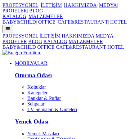
PROFESYONEL
|
İLETİŞİM
|
HAKKIMIZDA
|
MEDYA
|
PROJELER
|
BLOG
KATALOG
|
MALZEMELER
BABY&CHILD
|
OFFICE
|
CAFE&RESTAURANT
|
HOTEL
PROFESYONEL
İLETİŞİM
HAKKIMIZDA
MEDYA
PROJELER
BLOG
KATALOG
MALZEMELER
BABY&CHILD
OFFICE
CAFE&RESTAURANT
HOTEL
MOBİLYALAR
Oturma Odası
Koltuklar
Kanepeler
Banklar & Puflar
Sehpalar
TV Sehpaları & Üniteleri
Yemek Odası
Yemek Masaları