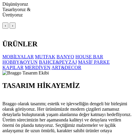
Düşünüyoruz
Tasarlıyoruz &
Üretiyoruz
‹
›
ÜRÜNLER
MOBİLYALAR
MUTFAK
BANYO
HOUSE BAR
HOBBY&OYUN
BAHÇE&PEYZAJ
MASİF PARKE
KAPILAR
MERDİVEN
ART&DECOR
TASARIM HİKAYEMİZ
Braggo olarak tasarımı; estetik ve işlevselliğin dengeli bir birleşimi
olarak görüyoruz. Her ürünümüzde modern çizgileri zamansız
detaylarla buluşturarak yaşam alanlarına değer katmayı hedefliyoruz.
Üretim sürecimizin her aşamasında kaliteyi ve detaylara verilen
önemi ön planda tutuyoruz. Seçtiğimiz malzemeler ve işçilik
anlayışımız ile uzun ömürlü, karakter sahibi ürünler ortaya