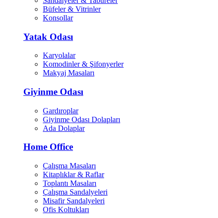
Sandalyeler & Tabureler
Büfeler & Vitrinler
Konsollar
Yatak Odası
Karyolalar
Komodinler & Şifonyerler
Makyaj Masaları
Giyinme Odası
Gardıroplar
Giyinme Odası Dolapları
Ada Dolaplar
Home Office
Çalışma Masaları
Kitaplıklar & Raflar
Toplantı Masaları
Çalışma Sandalyeleri
Misafir Sandalyeleri
Ofis Koltukları