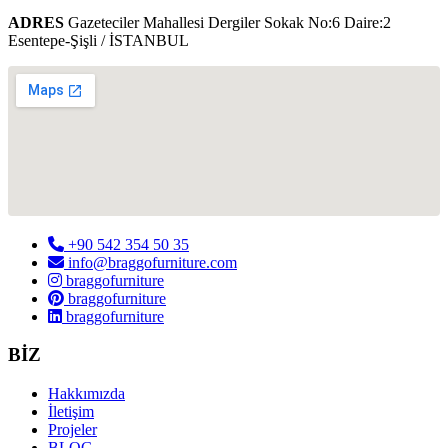
ADRES
Gazeteciler Mahallesi Dergiler Sokak No:6 Daire:2
Esentepe-Şişli / İSTANBUL
+90 542 354 50 35
info@braggofurniture.com
braggofurniture
braggofurniture
braggofurniture
BİZ
Hakkımızda
İletişim
Projeler
BLOG