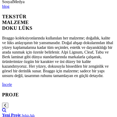
SosyalMedya
blog
TEKSTÜR
MALZEME
DOKU LÜKS
Braggo koleksiyonlarında kullanılan her malzeme; doğallık, kalite
ve lüks anlayışının bir yansımasıdır. Doğal ahşap dokularından ithal
yüzey kaplamalarına kadar tüm seçimler, estetik ve dayanıklılığı bir
arada sunmak için özenle belirlenir. Alpi Lignum, Cleaf, Tabu ve
Berk laminat gibi dünya standartlarında markalarla çalışarak,
ürünlerimize özgün bir karakter ve üst düzey bir kalite
kazandırıyoruz. Her yüzey, dokusuyla hissedilen bir zenginlik ve
görsel bir derinlik sunar. Braggo için malzeme; sadece bir yapı
unsuru değil, tasarımın ruhunu tamamlayan en güçlü detaydır.
İncele
PROJE
Yeni Proje
Şehir Adı