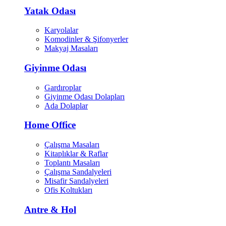
Yatak Odası
Karyolalar
Komodinler & Şifonyerler
Makyaj Masaları
Giyinme Odası
Gardıroplar
Giyinme Odası Dolapları
Ada Dolaplar
Home Office
Çalışma Masaları
Kitaplıklar & Raflar
Toplantı Masaları
Çalışma Sandalyeleri
Misafir Sandalyeleri
Ofis Koltukları
Antre & Hol