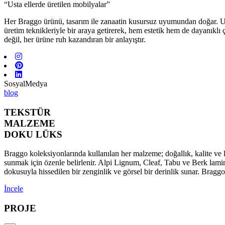
“Usta ellerde üretilen mobilyalar”
Her Braggo ürünü, tasarım ile zanaatin kusursuz uyumundan doğar. Usta 
üretim teknikleriyle bir araya getirerek, hem estetik hem de dayanıklı
değil, her ürüne ruh kazandıran bir anlayıştır.
SosyalMedya
blog
TEKSTÜR
MALZEME
DOKU LÜKS
Braggo koleksiyonlarında kullanılan her malzeme; doğallık, kalite ve l
sunmak için özenle belirlenir. Alpi Lignum, Cleaf, Tabu ve Berk lamina
dokusuyla hissedilen bir zenginlik ve görsel bir derinlik sunar. Brag
İncele
PROJE