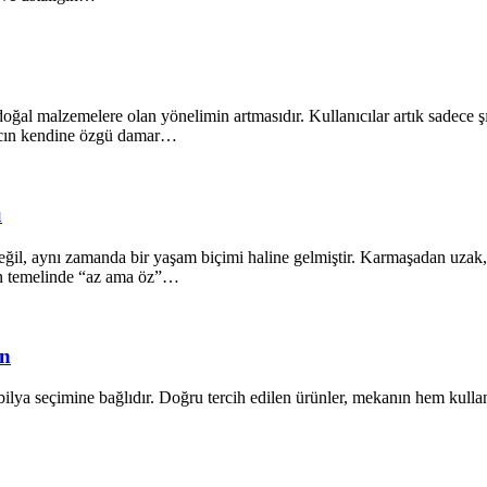
oğal malzemelere olan yönelimin artmasıdır. Kullanıcılar artık sadece ş
ğacın kendine özgü damar…
ü
il, aynı zamanda bir yaşam biçimi haline gelmiştir. Karmaşadan uzak, s
ın temelinde “az ama öz”…
ün
lya seçimine bağlıdır. Doğru tercih edilen ürünler, mekanın hem kullanı