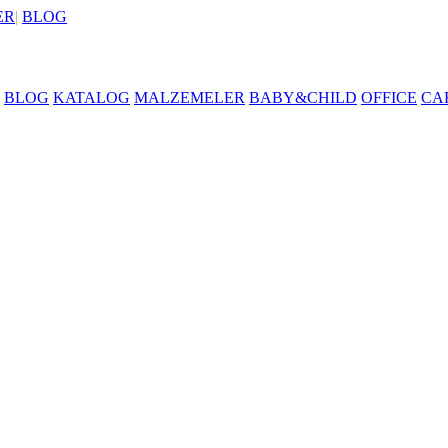
ER
|
BLOG
BLOG
KATALOG
MALZEMELER
BABY&CHILD
OFFICE
CA