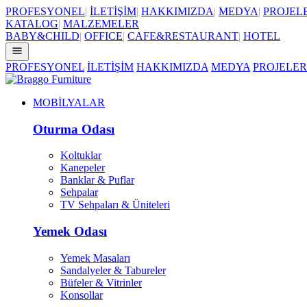
PROFESYONEL
|
İLETİŞİM
|
HAKKIMIZDA
|
MEDYA
|
PROJEL
KATALOG
|
MALZEMELER
BABY&CHILD
|
OFFICE
|
CAFE&RESTAURANT
|
HOTEL
PROFESYONEL
İLETİŞİM
HAKKIMIZDA
MEDYA
PROJELER
MOBİLYALAR
Oturma Odası
Koltuklar
Kanepeler
Banklar & Puflar
Sehpalar
TV Sehpaları & Üniteleri
Yemek Odası
Yemek Masaları
Sandalyeler & Tabureler
Büfeler & Vitrinler
Konsollar