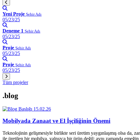
Yeni Proje
Şehir Adı
05/23/25
Deneme 1
Şehir Adı
05/23/25
Proje
Şehir Adı
05/23/25
Proje
Şehir Adı
05/23/25
Tüm projeler
.blog
15.02.26
Mobilyada Zanaat ve El İşçiliğinin Önemi
Teknolojinin gelişmesiyle birlikte seri üretim yaygınlaşmış olsa da, z
ile üretilen bir mobilya, yalnızca bir ürün değil; aynı zamanda emeğin