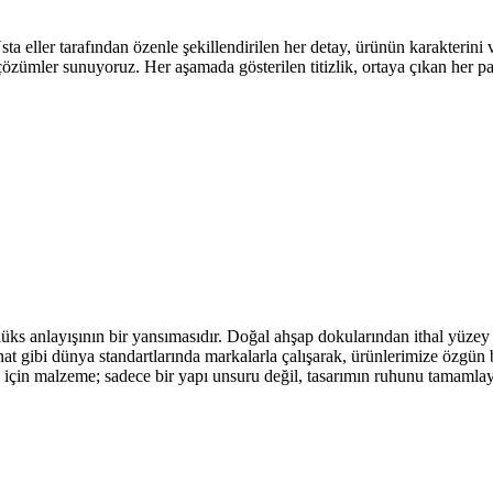
eller tarafından özenle şekillendirilen her detay, ürünün karakterini ve 
 çözümler sunuyoruz. Her aşamada gösterilen titizlik, ortaya çıkan her 
üks anlayışının bir yansımasıdır. Doğal ahşap dokularından ithal yüzey 
t gibi dünya standartlarında markalarla çalışarak, ürünlerimize özgün b
go için malzeme; sadece bir yapı unsuru değil, tasarımın ruhunu tamamla