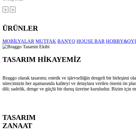
‹
›
ÜRÜNLER
MOBİLYALAR
MUTFAK
BANYO
HOUSE BAR
HOBBY&OY
TASARIM HİKAYEMİZ
Braggo olarak tasarımı; estetik ve işlevselliğin dengeli bir birleşim
sürecimizin her aşamasında kaliteyi ve detaylara verilen önemi ön pla
dili; sadelik, denge ve güçlü bir duruş üzerine kuruludur. Bizim için m
TASARIM
ZANAAT