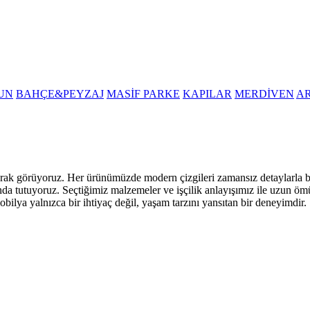
UN
BAHÇE&PEYZAJ
MASİF PARKE
KAPILAR
MERDİVEN
A
i olarak görüyoruz. Her ürünümüzde modern çizgileri zamansız detaylarla
nda tutuyoruz. Seçtiğimiz malzemeler ve işçilik anlayışımız ile uzun öm
obilya yalnızca bir ihtiyaç değil, yaşam tarzını yansıtan bir deneyimdir.