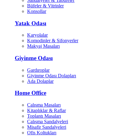
Sandalyeler & Tabureler
Büfeler & Vitrinler
Konsollar
Yatak Odası
Karyolalar
Komodinler & Şifonyerler
Makyaj Masaları
Giyinme Odası
Gardıroplar
Giyinme Odası Dolapları
Ada Dolaplar
Home Office
Çalışma Masaları
Kitaplıklar & Raflar
Toplantı Masaları
Çalışma Sandalyeleri
Misafir Sandalyeleri
Ofis Koltukları