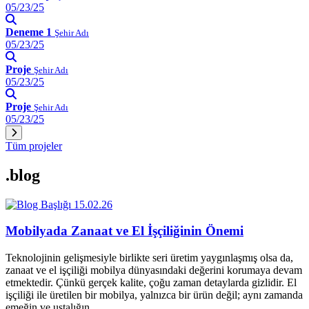
05/23/25
Deneme 1
Şehir Adı
05/23/25
Proje
Şehir Adı
05/23/25
Proje
Şehir Adı
05/23/25
Tüm projeler
.blog
15.02.26
Mobilyada Zanaat ve El İşçiliğinin Önemi
Teknolojinin gelişmesiyle birlikte seri üretim yaygınlaşmış olsa da,
zanaat ve el işçiliği mobilya dünyasındaki değerini korumaya devam
etmektedir. Çünkü gerçek kalite, çoğu zaman detaylarda gizlidir. El
işçiliği ile üretilen bir mobilya, yalnızca bir ürün değil; aynı zamanda
emeğin ve ustalığın…