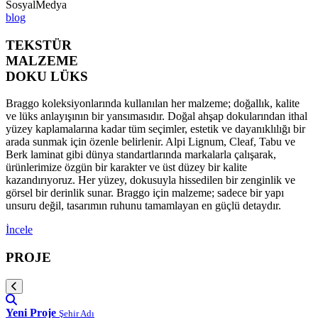
SosyalMedya
blog
TEKSTÜR
MALZEME
DOKU LÜKS
Braggo koleksiyonlarında kullanılan her malzeme; doğallık, kalite
ve lüks anlayışının bir yansımasıdır. Doğal ahşap dokularından ithal
yüzey kaplamalarına kadar tüm seçimler, estetik ve dayanıklılığı bir
arada sunmak için özenle belirlenir. Alpi Lignum, Cleaf, Tabu ve
Berk laminat gibi dünya standartlarında markalarla çalışarak,
ürünlerimize özgün bir karakter ve üst düzey bir kalite
kazandırıyoruz. Her yüzey, dokusuyla hissedilen bir zenginlik ve
görsel bir derinlik sunar. Braggo için malzeme; sadece bir yapı
unsuru değil, tasarımın ruhunu tamamlayan en güçlü detaydır.
İncele
PROJE
Yeni Proje
Şehir Adı