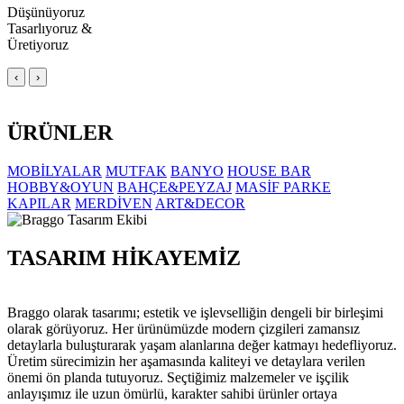
Düşünüyoruz
Tasarlıyoruz &
Üretiyoruz
‹
›
ÜRÜNLER
MOBİLYALAR
MUTFAK
BANYO
HOUSE BAR
HOBBY&OYUN
BAHÇE&PEYZAJ
MASİF PARKE
KAPILAR
MERDİVEN
ART&DECOR
TASARIM HİKAYEMİZ
Braggo olarak tasarımı; estetik ve işlevselliğin dengeli bir birleşimi
olarak görüyoruz. Her ürünümüzde modern çizgileri zamansız
detaylarla buluşturarak yaşam alanlarına değer katmayı hedefliyoruz.
Üretim sürecimizin her aşamasında kaliteyi ve detaylara verilen
önemi ön planda tutuyoruz. Seçtiğimiz malzemeler ve işçilik
anlayışımız ile uzun ömürlü, karakter sahibi ürünler ortaya