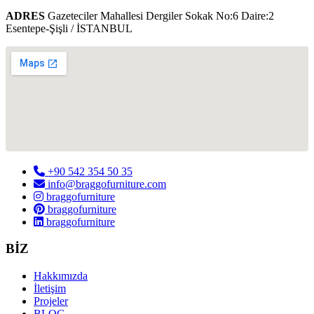
ADRES
Gazeteciler Mahallesi Dergiler Sokak No:6 Daire:2
Esentepe-Şişli / İSTANBUL
+90 542 354 50 35
info@braggofurniture.com
braggofurniture
braggofurniture
braggofurniture
BİZ
Hakkımızda
İletişim
Projeler
BLOG