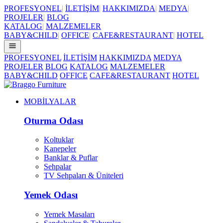
PROFESYONEL
|
İLETİŞİM
|
HAKKIMIZDA
|
MEDYA
|
PROJELER
|
BLOG
KATALOG
|
MALZEMELER
BABY&CHILD
|
OFFICE
|
CAFE&RESTAURANT
|
HOTEL
PROFESYONEL
İLETİŞİM
HAKKIMIZDA
MEDYA
PROJELER
BLOG
KATALOG
MALZEMELER
BABY&CHILD
OFFICE
CAFE&RESTAURANT
HOTEL
MOBİLYALAR
Oturma Odası
Koltuklar
Kanepeler
Banklar & Puflar
Sehpalar
TV Sehpaları & Üniteleri
Yemek Odası
Yemek Masaları