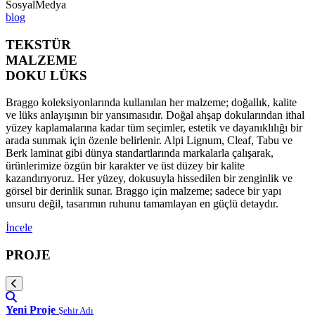
SosyalMedya
blog
TEKSTÜR
MALZEME
DOKU LÜKS
Braggo koleksiyonlarında kullanılan her malzeme; doğallık, kalite
ve lüks anlayışının bir yansımasıdır. Doğal ahşap dokularından ithal
yüzey kaplamalarına kadar tüm seçimler, estetik ve dayanıklılığı bir
arada sunmak için özenle belirlenir. Alpi Lignum, Cleaf, Tabu ve
Berk laminat gibi dünya standartlarında markalarla çalışarak,
ürünlerimize özgün bir karakter ve üst düzey bir kalite
kazandırıyoruz. Her yüzey, dokusuyla hissedilen bir zenginlik ve
görsel bir derinlik sunar. Braggo için malzeme; sadece bir yapı
unsuru değil, tasarımın ruhunu tamamlayan en güçlü detaydır.
İncele
PROJE
Yeni Proje
Şehir Adı