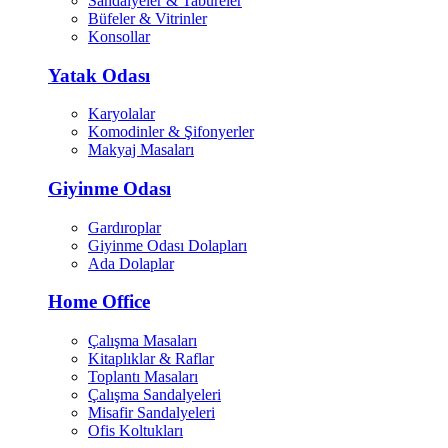
Sandalyeler & Tabureler
Büfeler & Vitrinler
Konsollar
Yatak Odası
Karyolalar
Komodinler & Şifonyerler
Makyaj Masaları
Giyinme Odası
Gardıroplar
Giyinme Odası Dolapları
Ada Dolaplar
Home Office
Çalışma Masaları
Kitaplıklar & Raflar
Toplantı Masaları
Çalışma Sandalyeleri
Misafir Sandalyeleri
Ofis Koltukları