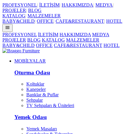
PROFESYONEL
|
İLETİŞİM
|
HAKKIMIZDA
|
MEDYA
|
PROJELER
|
BLOG
KATALOG
|
MALZEMELER
BABY&CHILD
|
OFFICE
|
CAFE&RESTAURANT
|
HOTEL
PROFESYONEL
İLETİŞİM
HAKKIMIZDA
MEDYA
PROJELER
BLOG
KATALOG
MALZEMELER
BABY&CHILD
OFFICE
CAFE&RESTAURANT
HOTEL
MOBİLYALAR
Oturma Odası
Koltuklar
Kanepeler
Banklar & Puflar
Sehpalar
TV Sehpaları & Üniteleri
Yemek Odası
Yemek Masaları