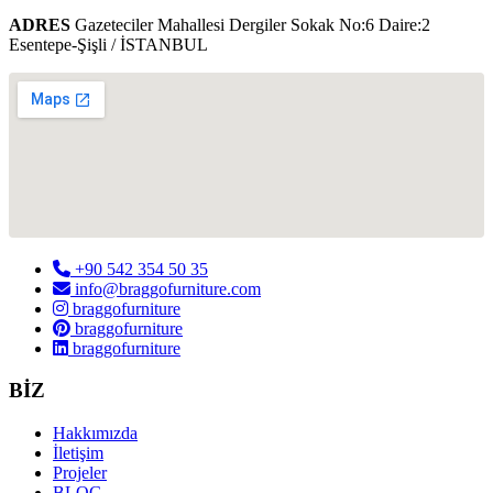
ADRES
Gazeteciler Mahallesi Dergiler Sokak No:6 Daire:2
Esentepe-Şişli / İSTANBUL
+90 542 354 50 35
info@braggofurniture.com
braggofurniture
braggofurniture
braggofurniture
BİZ
Hakkımızda
İletişim
Projeler
BLOG