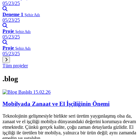
05/23/25
Deneme 1
Şehir Adı
05/23/25
Proje
Şehir Adı
05/23/25
Proje
Şehir Adı
05/23/25
Tüm projeler
.blog
15.02.26
Mobilyada Zanaat ve El İşçiliğinin Önemi
Teknolojinin gelişmesiyle birlikte seri üretim yaygınlaşmış olsa da,
zanaat ve el işçiliği mobilya dünyasındaki değerini korumaya devam
etmektedir. Çünkü gerçek kalite, çoğu zaman detaylarda gizlidir. El
işçiliği ile üretilen bir mobilya, yalnızca bir ürün değil; aynı zamanda
emeğin ve ustalığın…