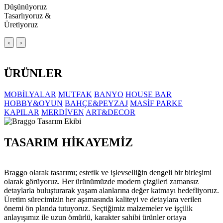
Düşünüyoruz
Tasarlıyoruz &
Üretiyoruz
‹
›
ÜRÜNLER
MOBİLYALAR
MUTFAK
BANYO
HOUSE BAR
HOBBY&OYUN
BAHÇE&PEYZAJ
MASİF PARKE
KAPILAR
MERDİVEN
ART&DECOR
TASARIM HİKAYEMİZ
Braggo olarak tasarımı; estetik ve işlevselliğin dengeli bir birleşimi
olarak görüyoruz. Her ürünümüzde modern çizgileri zamansız
detaylarla buluşturarak yaşam alanlarına değer katmayı hedefliyoruz.
Üretim sürecimizin her aşamasında kaliteyi ve detaylara verilen
önemi ön planda tutuyoruz. Seçtiğimiz malzemeler ve işçilik
anlayışımız ile uzun ömürlü, karakter sahibi ürünler ortaya