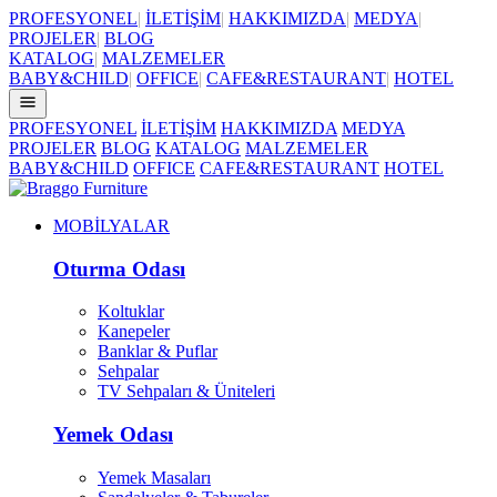
PROFESYONEL
|
İLETİŞİM
|
HAKKIMIZDA
|
MEDYA
|
PROJELER
|
BLOG
KATALOG
|
MALZEMELER
BABY&CHILD
|
OFFICE
|
CAFE&RESTAURANT
|
HOTEL
PROFESYONEL
İLETİŞİM
HAKKIMIZDA
MEDYA
PROJELER
BLOG
KATALOG
MALZEMELER
BABY&CHILD
OFFICE
CAFE&RESTAURANT
HOTEL
MOBİLYALAR
Oturma Odası
Koltuklar
Kanepeler
Banklar & Puflar
Sehpalar
TV Sehpaları & Üniteleri
Yemek Odası
Yemek Masaları