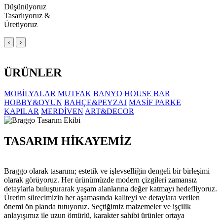
Düşünüyoruz
Tasarlıyoruz &
Üretiyoruz
‹
›
ÜRÜNLER
MOBİLYALAR
MUTFAK
BANYO
HOUSE BAR
HOBBY&OYUN
BAHÇE&PEYZAJ
MASİF PARKE
KAPILAR
MERDİVEN
ART&DECOR
TASARIM HİKAYEMİZ
Braggo olarak tasarımı; estetik ve işlevselliğin dengeli bir birleşimi
olarak görüyoruz. Her ürünümüzde modern çizgileri zamansız
detaylarla buluşturarak yaşam alanlarına değer katmayı hedefliyoruz.
Üretim sürecimizin her aşamasında kaliteyi ve detaylara verilen
önemi ön planda tutuyoruz. Seçtiğimiz malzemeler ve işçilik
anlayışımız ile uzun ömürlü, karakter sahibi ürünler ortaya