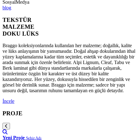
SosyalMedya
blog
TEKSTÜR
MALZEME
DOKU LÜKS
Braggo koleksiyonlarında kullanılan her malzeme; doğallık, kalite
ve lüks anlayışının bir yansımasıdır. Doğal ahşap dokularından ithal
yüzey kaplamalarına kadar tüm seçimler, estetik ve dayanıklılığı bir
arada sunmak için özenle belirlenir. Alpi Lignum, Cleaf, Tabu ve
Berk laminat gibi dünya standartlarında markalarla çalışarak,
ürünlerimize özgün bir karakter ve üst düzey bir kalite
kazandırıyoruz. Her yüzey, dokusuyla hissedilen bir zenginlik ve
görsel bir derinlik sunar. Braggo için malzeme; sadece bir yapı
unsuru değil, tasarımın ruhunu tamamlayan en güçlü detaydır.
İncele
PROJE
Yeni Proje
Şehir Adı