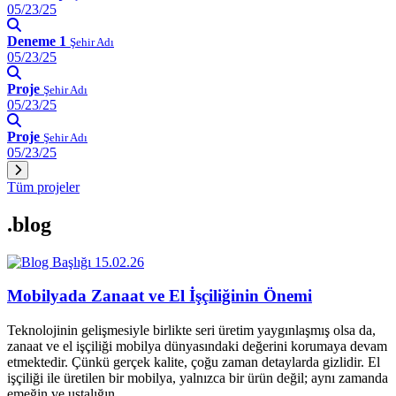
05/23/25
Deneme 1
Şehir Adı
05/23/25
Proje
Şehir Adı
05/23/25
Proje
Şehir Adı
05/23/25
Tüm projeler
.blog
15.02.26
Mobilyada Zanaat ve El İşçiliğinin Önemi
Teknolojinin gelişmesiyle birlikte seri üretim yaygınlaşmış olsa da,
zanaat ve el işçiliği mobilya dünyasındaki değerini korumaya devam
etmektedir. Çünkü gerçek kalite, çoğu zaman detaylarda gizlidir. El
işçiliği ile üretilen bir mobilya, yalnızca bir ürün değil; aynı zamanda
emeğin ve ustalığın…