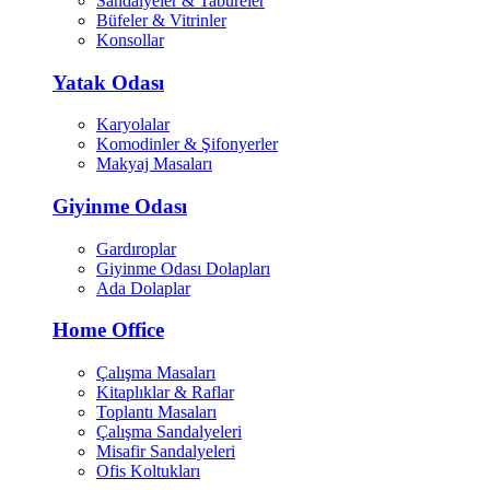
Sandalyeler & Tabureler
Büfeler & Vitrinler
Konsollar
Yatak Odası
Karyolalar
Komodinler & Şifonyerler
Makyaj Masaları
Giyinme Odası
Gardıroplar
Giyinme Odası Dolapları
Ada Dolaplar
Home Office
Çalışma Masaları
Kitaplıklar & Raflar
Toplantı Masaları
Çalışma Sandalyeleri
Misafir Sandalyeleri
Ofis Koltukları