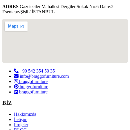
ADRES
Gazeteciler Mahallesi Dergiler Sokak No:6 Daire:2
Esentepe-Şişli / İSTANBUL
+90 542 354 50 35
info@braggofurniture.com
braggofurniture
braggofurniture
braggofurniture
BİZ
Hakkımızda
İletişim
Projeler
BLOG